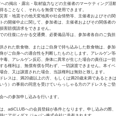
アへの掲出・露出・取材協力などの主催者のマーケティング活
得ることなく、それらを無償で使用できます。
災害・地震その他天変地異や社会情勢等、主催者およびその関
トの開催中止に関して、参加者は、主催者およびその関係者の
損害賠償請求をできません。
での往復にかかる交通費、必要備品等は、参加者各自のご負担
供された飲食物、またはご自身で持ち込みした飲食物は、参加
身がご自身への適合性を判断したものとします。アレルゲン等
中毒、アレルゲン反応、身体に異常が生じた場合の責任は一切
する権利は、無償有償を問わず、一切譲渡できません。本イベ
場合、又は譲渡された場合、当該権利は無効と致します。
ドレスは、満20歳以上の方、もしくは満20歳未満であるとき
いう）の事前の同意を受けていらっしゃる方のアドレスをご登
会への参加申し込みを行います。
は、adiCLUBへの会員登録が条件となります。申し込みの際
時にアディダス ジャパン株式会社に共有されます。