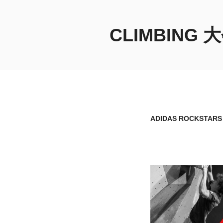
コ
ン
CLIMBIN
テ
ン
ツ
へ
ス
キ
ッ
プ
ADIDAS ROCKSTAR