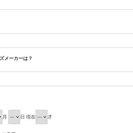
ズメーカーは？
月
日 現在
才