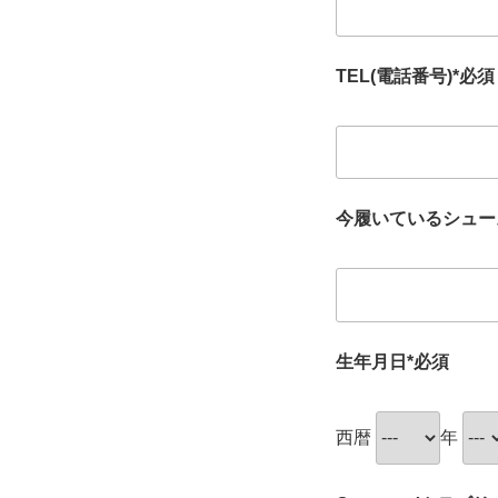
TEL(電話番号)*必須
今履いているシュー
生年月日*必須
西暦
年