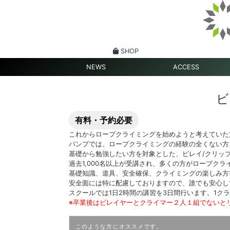
SHOP
NEWS
ACCESS
ビ
有料・予約必要
これからロープクライミングを始めようと考えていた
パンプでは、ロープクライミングの経験の全くない方
基礎から勉強したい方を対象とした、ビレイ/クリッ
過去1,000名以上が受講され、多くの方がロープク
基礎知識、道具、安全確保、クライミングの楽しみ方
安全面には特に配慮しておりますので、誰でも安心し
スクールでは1日2時間の講習を3日間行います。1ク
※卒業後はビレイヤーとクライマー２人１組でないと
このような方にオススメです。