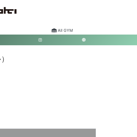
All GYM
ル）