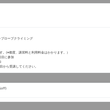
ップロープクライミング
す。(※都度、講習料と利用料金はかかります。）
日目に参加
加
日目から受講してください。
ff)