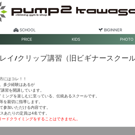
SCHOOL
BIGINNER
PRICE
KIDS
PHOTO
レイ/クリップ講習（旧ビギナースクー
方にはコレ！！
、多少経験はあるが
プ講習を開講しています。
ライミングを楽しむに至っている、伝統あるスクールです。
等を親切に指導します。
て参加いただける内容です。
ラスあたりの定員は4名です。
リードクライミングをすることはできません。