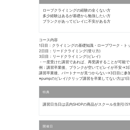
ロープクライミングの経験の全くない方
多少経験はあるが基礎から勉強したい方
ブランクがあってビレイに不安がある方
コース内容
1日目：クライミングの基礎知識・ロープワーク・ト
2日目：リードクライミング(登り方)
3日目：リードクライミング(ビレイ)
・一度受けた講習であれば、再受講することが可能で
例：講習卒業後、ブランクが空いてビレイが不安→3
講習卒業後、パートナーが見つからない→3日目に参
※pumpのビレイ/クリップ講習を卒業してない方は1
特典
講習日当日は店内SHOPの商品がスクール生割引(5%o
開催日