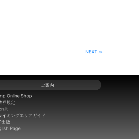
NEXT ≫
ご案内
mp Online Shop
数券規定
ruit
ライミングエリアガイド
SP出版
glish Page