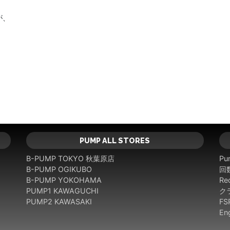
が、
PUMP ALL STORES
B-PUMP TOKYO 秋葉原店
Pu
B-PUMP OGIKUBO
回
B-PUMP YOKOHAMA
Rec
PUMP1 KAWAGUCHI
ク
PUMP2 KAWASAKI
F
En