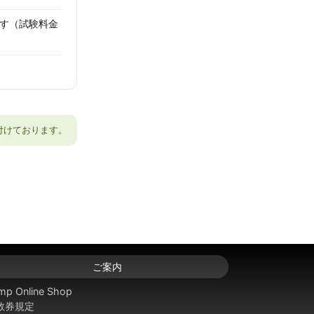
す（試験料金
付けております。
ご案内
mp Online Shop
数券規定