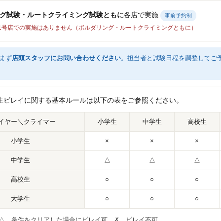
グ試験・ルートクライミング試験ともに
各店で実施
事前予約制
p1号店での実施はありません（ボルダリング・ルートクライミングともに）
まず
店頭スタッフにお問い合わせください
。担当者と試験日程を調整してご
学生ビレイに関する基本ルールは以下の表をご参照ください。
イヤー＼クライマー
小学生
中学生
高校生
小学生
×
×
×
中学生
△
△
△
高校生
○
○
○
大学生
○
○
○
 △…条件をクリアした場合にビレイ可 ✗…ビレイ不可