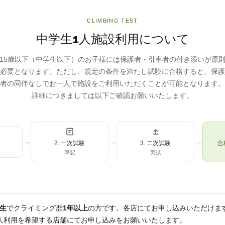
CLIMBING TEST
中学生1人施設利用について
15歳以下（中学生以下）のお子様には保護者・引率者の付き添いが原
必要となります。ただし、規定の条件を満たし試験に合格すると、保護
者の同伴なしでお一人で施設をご利用いただくことが可能となります。
詳細につきましては以下ご確認お願いいたします。
→
→
→
2. 一次試験
3. 二次試験
合
筆記
実技
生
でクライミング歴
1年以上
の方です。各店にてお申し込みいただけま
人利用を希望する店舗にてお申し込みをお願いいたします。