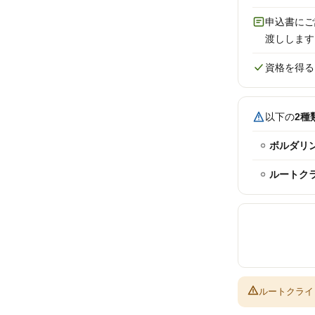
申込書にご
渡しします
資格を得る
以下の
2種
ボルダリ
ルートク
ルートクライ