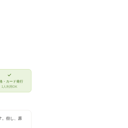
則
格・カード発行
1人利用OK
す。但し、原