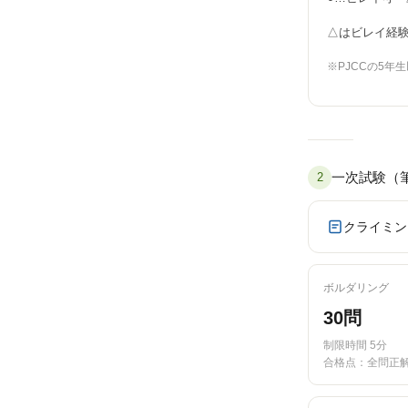
△はビレイ経
※PJCCの5
一次試験（
2
クライミン
ボルダリング
30問
制限時間 5分
合格点：全問正