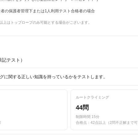
験者の保護者管理下または1人利用テスト合格者の場合
年生以上はトップロープのみ可能とする場合がございます。
筆記テスト）
グに関する正しい知識を持っているかをテストします。
ルートクライミング
44問
制限時間 15分
解
合格点：42点以上（2問不正解まで可