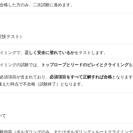
合格した方のみ、二次試験に進めます。
実技テスト）
イミングで、
正しく安全に登れているか
をテストします。
イミングの試験では、
トップロープとリードのビレイとクライミング
を
必須項目が含まれており、
必須項目をすべて正解すれば合格
となります
違えた時点で不合格（試験終了）となります。
いて
験内容（ボルダリングのみ、またはボルダリング＋ルートクライミング