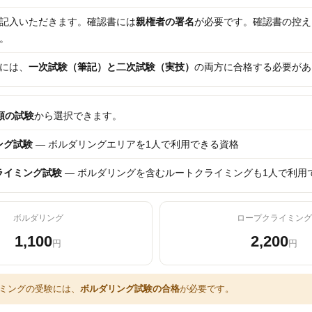
記入いただきます。確認書には
親権者の署名
が必要です。確認書の控え
。
には、
一次試験（筆記）と二次試験（実技）
の両方に合格する必要があ
類の試験
から選択できます。
ング試験
― ボルダリングエリアを1人で利用できる資格
ライミング試験
― ボルダリングを含むルートクライミングも1人で利用
ボルダリング
ロープクライミング
1,100
2,200
円
円
ミングの受験には、
ボルダリング試験の合格
が必要です。