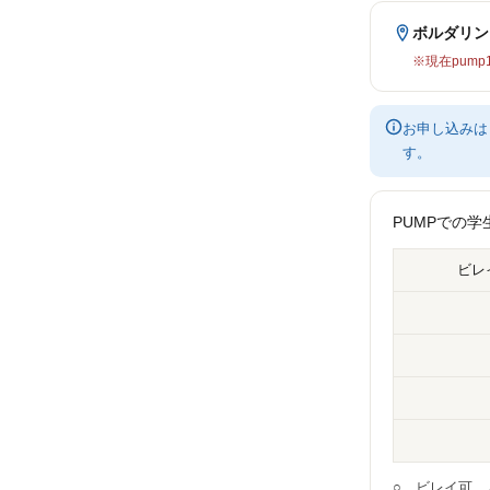
ボルダリン
※現在pum
お申し込みは
す。
PUMPでの
ビレ
○…ビレイ可