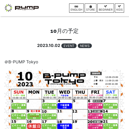
ENGLISH
STORE
BEGINNER
KIDS
10月の予定
2023.10.02
EVENT
NEWS
＠B-PUMP Tokyo