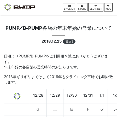
ENGLISH
STORE
BEGINNER
KIDS
PUMP/B-PUMP各店の年末年始の営業について
2018.12.25
NEWS
日頃よりPUMP/B-PUMPをご利用頂き誠にありがとうございま
す。
年末年始の各店舗の営業時間のお知らせです。
2018年ギリギリまでそして2019年もクライミング三昧でお願い致
します。
12/28
12/29
12/30
12/31
1/1
1/
金
土
日
月
火