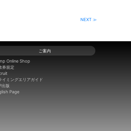
NEXT ≫
ご案内
mp Online Shop
数券規定
ruit
ライミングエリアガイド
SP出版
glish Page