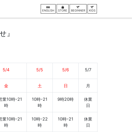
ENGLISH
STORE
BEGINNER
KIDS
らせ』
5/4
5/5
5/6
5/7
金
土
日
月
業10時-21
10時-21
9時20時
休業
時
時
日
業10時-21
10時-22
10時-21
休業
時
時
時
日