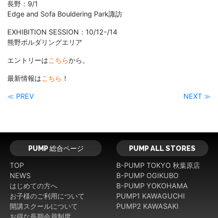
長野：9/1
Edge and Sofa Bouldering Park諏訪
EXHIBITION SESSION：10/12-/14
熊野ボルダリングエリア
エントリーは
こちら
から。
最新情報は
こちら
！
≪ PREV
NEXT ≫
PUMP 総合ページ
PUMP ALL STORES
TOP
B-PUMP TOKYO 秋葉原店
NEWS
B-PUMP OGIKUBO
はじめての方へ
B-PUMP YOKOHAMA
お子様のご利用について
PUMP1 KAWAGUCHI
開講スクールについて
PUMP2 KAWASAKI
お得な長期会員制度