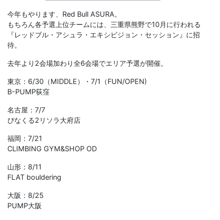
今年もやります、Red Bull ASURA。
もちろん各予選上位チームには、三重県熊野で10月に行われる
『レッドブル・アシュラ・エキシビジョン・セッション』に招
待。
去年より2会場加わり全6会場でエリア予選が開催。
東京：6/30（MIDDLE）・7/1（FUN/OPEN)
B-PUMP荻窪
名古屋：7/7
ぴなくる2リソラ大府店
福岡：7/21
CLIMBING GYM&SHOP OD
山形：8/11
FLAT bouldering
大阪：8/25
PUMP大阪