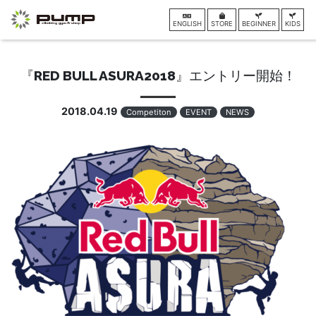
ENGLISH
STORE
BEGINNER
KIDS
『RED BULL ASURA2018』エントリー開始！
2018.04.19
Competiton
EVENT
NEWS