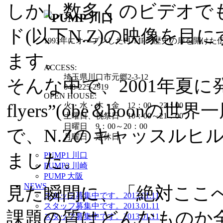
しかし数多くのビデオで
ド(以下N.Z)の映像を
1993年にオープンしたPUMPの歴史の扉を開けた
ます。
ACCESS:
埼玉県川口市元郷2-3-12
そんな中で、2001年夏に発
048-225-2919
OPEN HOUSE:
flyers”(obe＆boon
火・水・木・金 12：00～23：00
土曜日、祝祭日 10：00～21：00
日曜日 9：00～20：00
で、N.Zのキャッスルヒ
月曜日 定休日
ました。
PUMP1 川口
PUMP2 川崎
PUMP 大阪
NEWS
見た瞬間に、「絶対ここ
スタッフ募集中です。
2013.01.11
スタッフ募集中です。
2013.01.11
課題の質はどんなものか
スタッフ募集中です。
2013.01.11