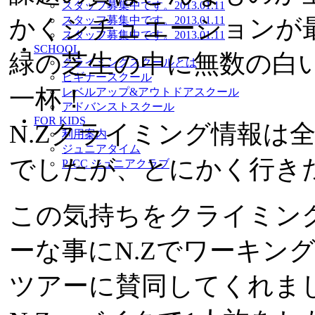
スタッフ募集中です。
2013.01.11
かくシチュエーションが
スタッフ募集中です。
2013.01.11
スタッフ募集中です。
2013.01.11
SCHOOL
緑の芝生の中に無数の白
クライミングスクールとは
ビギナースクール
一杯！
レベルアップ&アウトドアスクール
アドバンストスクール
FOR KIDS
N.Zクライミング情報は
利用案内
ジュニアタイム
でしたが、とにかく行き
PJCC ジュニアクラブ
この気持ちをクライミン
ーな事にN.Zでワーキン
ツアーに賛同してくれま