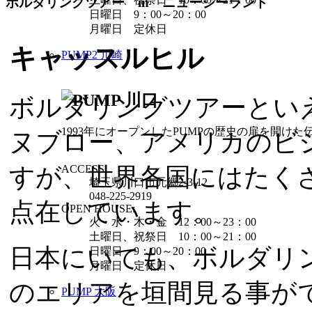
ボルダリングツアー in ニュージーランド
日曜日 9：00～20：00
月曜日 定休日
キャッスルヒル
PUMP2 川崎
ボルダリングツアーとい
1993年にオープンしたPUMPの歴史の扉を開けた
ヌブロー、アメリカのビ
すが、世界各国にはたく
ACCESS:
埼玉県川口市元郷2-3-12
048-225-2919
点在しています。
OPEN HOUSE:
火・水・木・金 12：00～23：00
土曜日、祝祭日 10：00～21：00
日本にいても、ボルダリ
日曜日 9：00～20：00
月曜日 定休日
のエリアを垣間見る事が
PUMP 大阪