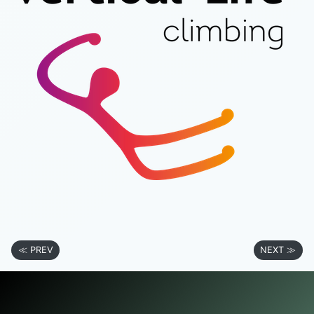
≪ PREV
NEXT ≫