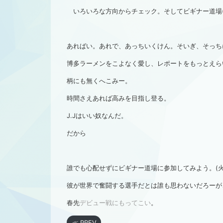
いろいろな方向からチェック。そしてビギナー道場(火
あればい。あれで、あっちいくけん。そいぎ、そっち
博多ラーメンをこよなく愛し、レポートをもっとえら
柄にも無くへこみー。
時間さえあれば高みを目指し登る。
J.Jはいい奴なんだ。
だから
誰でも心配せずにビギナー道場に参加してみよう。(火曜
彼が世界で奮闘する選手だとは誰も思わないだろーが
春先
デビュー戦にもってこい
。
≪ PREV