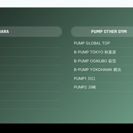
BARA
PUMP OTHER GYM
PUMP GLOBAL TOP
B-PUMP TOKYO 秋葉原
B-PUMP OGIKUBO 荻窪
B-PUMP YOKOHAMA 横浜
PUMP1 川口
PUMP2 川崎