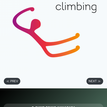
≪ PREV
NEXT ≫