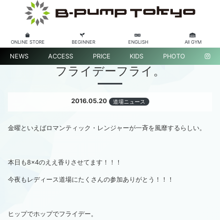
ONLINE STORE
BEGINNER
ENGLISH
All GYM
NEWS
ACCESS
PRICE
KIDS
PHOTO
フライデーフライ。
2016.05.20
道場ニュース
金曜といえばロマンティック・レンジャーが一斉を風靡するらしい。
本日も8×4のええ香りさせてます！！！
今夜もレディース道場にたくさんの参加ありがとう！！！
ヒップでホップでフライデー。