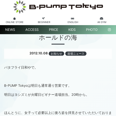
ONLINE STORE
BEGINNER
ENGLISH
All GYM
NEWS
ACCESS
PRICE
KIDS
PHOTO
ホールドの海
2012.10.08
お知らせ
道場ニュース
バタフライ日和やで。
B-PUMP Tokyoは明日も通常通り営業です。
明日はヨシズミが火曜日ビギナー道場担当。20時から。
ほんとうに、女子って必要以上に後ろ姿を拝見させていただいておりま