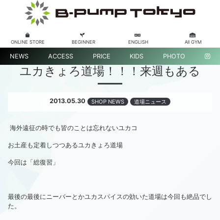
ONLINE STORE
BEGINNER
ENGLISH
All GYM
NEWS
ACCESS
PRICE
KIDS
PHOTO
ユカきょろ道場！！！来週もある
2013.05.30
SHOP NEWS
道場ニュース
海外遠征の時でも皆のことは忘れないユカコ
お土産も定着しつつあるユカきょろ道場
今回は「総復習」
最後の最後にニーバーとかユカスパイスの効いた道場は今回も絶品でし
た。