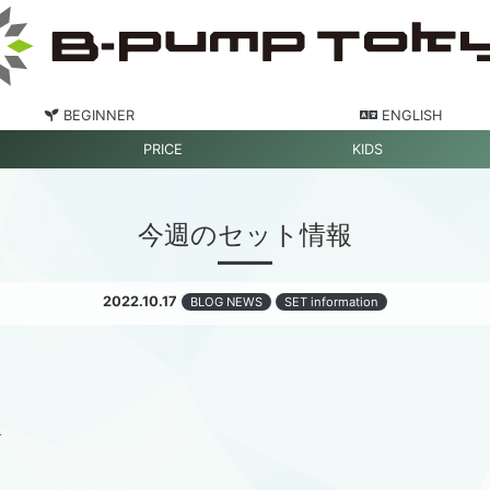
BEGINNER
ENGLISH
PRICE
KIDS
今週のセット情報
2022.10.17
BLOG NEWS
SET information
す