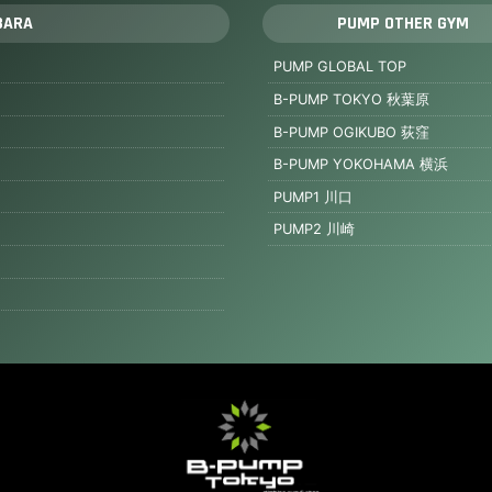
BARA
PUMP OTHER GYM
PUMP GLOBAL TOP
B-PUMP TOKYO 秋葉原
B-PUMP OGIKUBO 荻窪
B-PUMP YOKOHAMA 横浜
PUMP1 川口
PUMP2 川崎