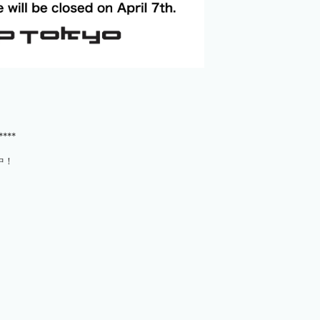
****
中！