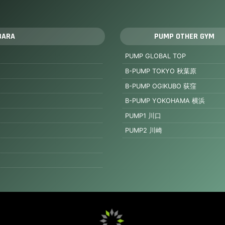
BARA
PUMP OTHER GYM
PUMP GLOBAL TOP
B-PUMP TOKYO 秋葉原
B-PUMP OGIKUBO 荻窪
B-PUMP YOKOHAMA 横浜
PUMP1 川口
PUMP2 川崎