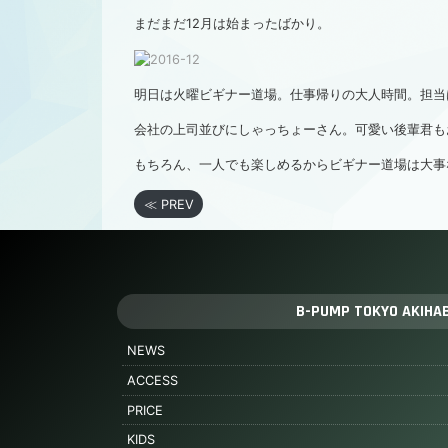
まだまだ12月は始まったばかり。
明日は火曜ビギナー道場。仕事帰りの大人時間。担当は
会社の上司並びにしゃっちょーさん。可愛い後輩君も
もちろん、一人でも楽しめるからビギナー道場は大事
≪ PREV
B-PUMP TOKYO AKIHA
NEWS
ACCESS
PRICE
KIDS