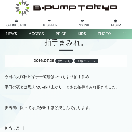
ONLINE STORE
BEGINNER
ENGLISH
All GYM
NEWS
ACCESS
PRICE
KIDS
PHOTO
拍手まみれ。
2016.07.26
お知らせ
道場ニュース
今日の火曜日ビギナー道場はいつもより拍手多め
平日の夜とは思えない盛り上がり まさに拍手まみれ頂きました。
担当者に限っては涙が出るほど楽しんでおります。
担当：及川