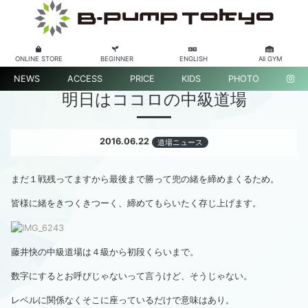
ONLINE STORE
BEGINNER
ENGLISH
All GYM
NEWS
ACCESS
PRICE
KIDS
PHOTO
明日はココロの中級道場
2016.06.22
道場ニュース
まだ１戦残ってますから最後まで勝って兜の緒を締めまくるため。
皆様に緒をきつくきつーく、締めてもらいたく存じ上げます。
藤井快の中級道場は４級から初段くらいまで。
数字にするとお呼びじゃないって言うけど、そうじゃない。
レベルに関係なくそこに座っているだけで意味はあり。