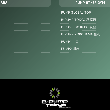
BARA
PUMP OTHER GYM
PUMP GLOBAL TOP
B-PUMP TOKYO 秋葉原
B-PUMP OGIKUBO 荻窪
B-PUMP YOKOHAMA 横浜
PUMP1 川口
PUMP2 川崎