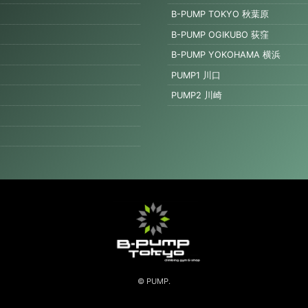
B-PUMP TOKYO 秋葉原
B-PUMP OGIKUBO 荻窪
B-PUMP YOKOHAMA 横浜
PUMP1 川口
PUMP2 川崎
© PUMP.