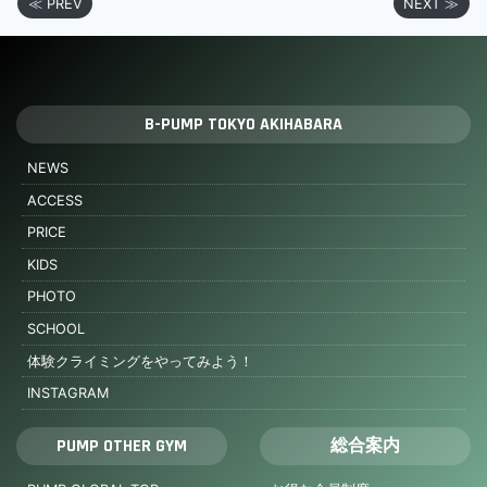
≪ PREV
NEXT ≫
B-PUMP TOKYO AKIHABARA
NEWS
ACCESS
PRICE
KIDS
PHOTO
SCHOOL
体験クライミングをやってみよう！
INSTAGRAM
PUMP OTHER GYM
総合案内