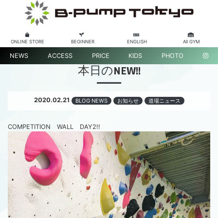
ONLINE STORE
BEGINNER
ENGLISH
All GYM
NEWS
ACCESS
PRICE
KIDS
PHOTO
本日のNEW!!
2020.02.21
BLOG NEWS
お知らせ
道場ニュース
COMPETITION WALL DAY2!!