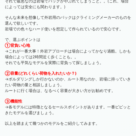
それで最悪なのは岩場でバックがやぶれてしまうこと。。(これ、場合
によっては安全にも関わります。)
そんな未来を想像して外岩用のバックはクライミングメーカーのものを
選んで欲しいです。
岩場での色々なハード使いを想定して作られているので安心です。
で、選ぶポイントは
①背負い心地
→これが一番大事！外岩アプローチは場合によってかなり過酷。しかも
場合によっては2時間近く歩くことも。。
それでも平気なモデルを実際に背負って探しましょう。
②容量(どれくらい荷物を入れたいか？)
→ボルダリングしか行かないのか、ルート用なのか、岩場に持っていき
たい荷物の量と相談しましょう。
ルートに行く場合は、なるべく容量が大きい方がお勧めです。
③機能性
→各モデルには特徴となるセールスポイントがあります。一番ビビッと
きたモデルを選びましょう。
以上を踏まえて幾つかのモデルをご紹介してみます。