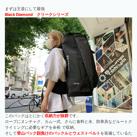
まずは王道にして最強
Black Diamond クリークシリーズ
このバックはとにかく
収
納力が抜群
です。
ロープにヌンチャク、カム一式、さらに食料と水、防寒具などルートク
ライミングに必要なギアを余裕 で収納。
そして
登山バック顔負けのバックルとウェストベルト
を装備しているた