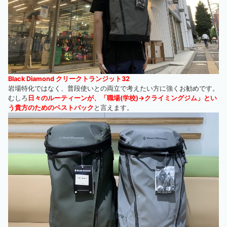
Black Diamond クリークトランジット32
岩場特化ではなく、普段使いとの両立で考えたい方に強くお勧めです。
むしろ
日々のルーティーンが、「職場(学校)→クライミングジム」とい
う貴方のためのベストバック
と言えます。