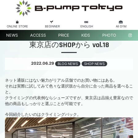
ONLINE STORE
BEGINNER
ENGLISH
All GYM
NEWS
ACCESS
PRICE
KIDS
PHOTO
東京店のSHOPから vol.18
2022.06.29
BLOG NEWS
SHOP NEWS
ネット通販にはない魅力がリアル店舗でのお買い物にはある。
それは実際に試してみて色々な選択肢から自分に合った商品を選べるこ
と。
クライミングの代表例ならシューズですが、東京店は品揃え豊富なので
他の商品もしっかりと選ぶことが可能です。
今回紹介したいのはクライミングバック。