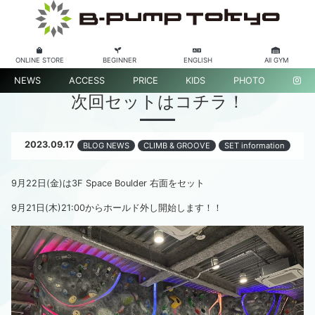
ONLINE STORE
BEGINNER
ENGLISH
All GYM
NEWS
ACCESS
PRICE
KIDS
PHOTO
次回セットはコチラ！
2023.09.17
BLOG NEWS
CLIMB & GROOVE
SET information
9月22日(金)は3F Space Boulder 右面をセット
9月21日(木)21:00からホールド外し開始します！！