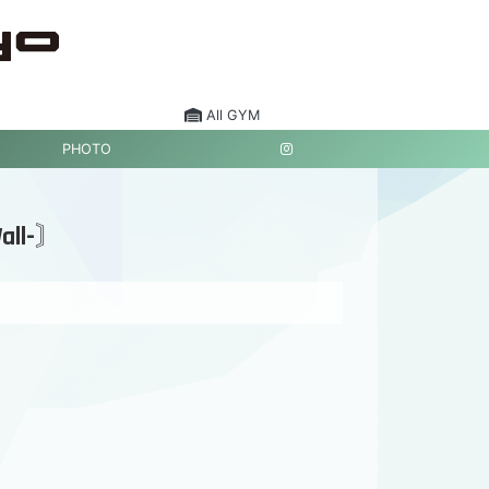
All GYM
PHOTO
Wall-〙