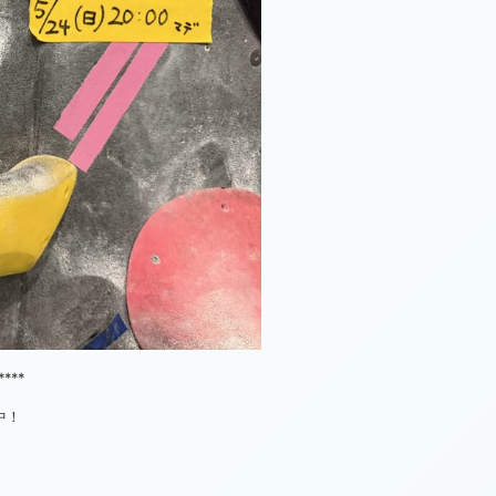
****
中！