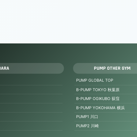
BARA
PUMP OTHER GYM
PUMP GLOBAL TOP
B-PUMP TOKYO 秋葉原
B-PUMP OGIKUBO 荻窪
B-PUMP YOKOHAMA 横浜
PUMP1 川口
PUMP2 川崎