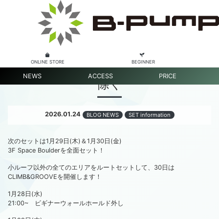
ONLINE STORE
BEGINNER
次週セット情報-3F全面※小ルーフは
NEWS
ACCESS
PRICE
除く
2026.01.24
BLOG NEWS
SET information
次のセットは1月29日(木)＆1月30日(金)
3F Space Boulderを全面セット！
小ルーフ以外の全てのエリアをルートセットして、30日は
CLIMB&GROOVEを開催します！
1月28日(水)
21:00~ ビギナーウォールホールド外し