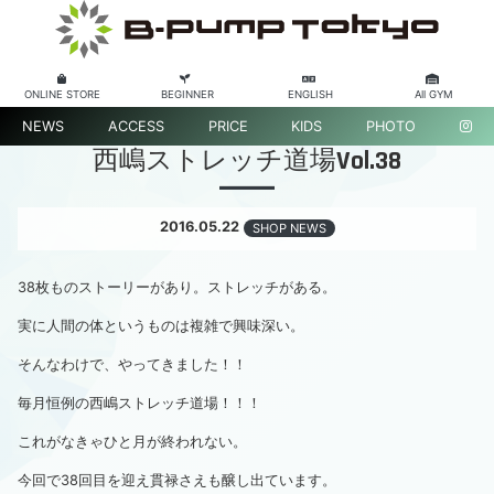
ONLINE STORE
BEGINNER
ENGLISH
All GYM
NEWS
ACCESS
PRICE
KIDS
PHOTO
西嶋ストレッチ道場Vol.38
2016.05.22
SHOP NEWS
38枚ものストーリーがあり。ストレッチがある。
実に人間の体というものは複雑で興味深い。
そんなわけで、やってきました！！
毎月恒例の西嶋ストレッチ道場！！！
これがなきゃひと月が終われない。
今回で38回目を迎え貫禄さえも醸し出ています。