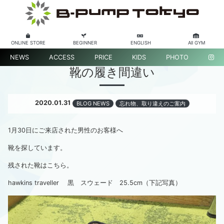
ONLINE STORE
BEGINNER
ENGLISH
All GYM
NEWS
ACCESS
PRICE
KIDS
PHOTO
靴の履き間違い
2020.01.31
BLOG NEWS
忘れ物、取り違えのご案内
1月30日にご来店された男性のお客様へ
靴を探しています。
残された靴はこちら。
hawkins traveller 黒 スウェード 25.5cm（下記写真）