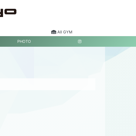
All GYM
PHOTO