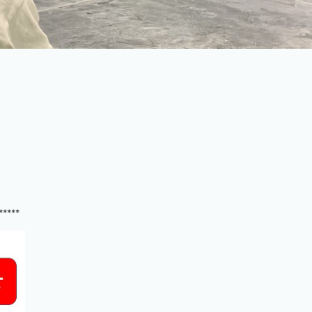
*****