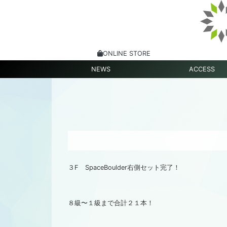
ONLINE STORE
NEWS
ACCESS
３F SpaceBoulder右側セット完了！
８級〜１級まで合計２１本！