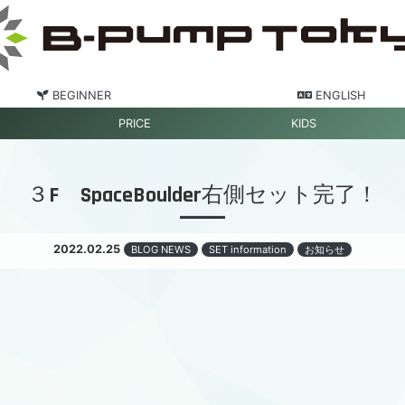
BEGINNER
ENGLISH
PRICE
KIDS
３F SpaceBoulder右側セット完了！
2022.02.25
BLOG NEWS
SET information
お知らせ