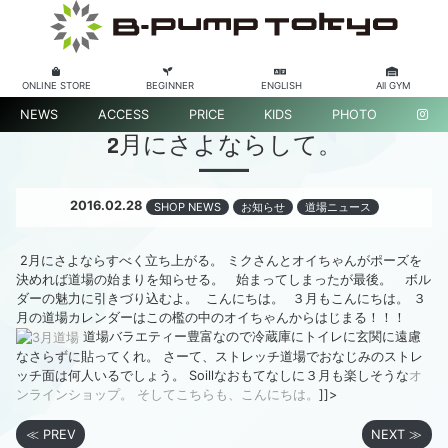
ONLINE STORE
BEGINNER
ENGLISH
All GYM
NEWS
ACCESS
PRICE
KIDS
PHOTO
2月にさよならして。
2016.02.28
SHOP NEWS
お知らせ
道場ニュース
2月にさよならすべく立ち上がる。 ミクさんとオイちゃんがポーズを
決めれば道場の始まりを知らせる。
始まってしまったが最後。 ボル
ダーの魅力に引きづり込むよ。
こんにちは。
３月もこんにちは。 ３
月の道場カレンダーはこの檻の中のオイちゃんからはじまる！！！
道場バラエティー豊富なので冷蔵庫にトイレに玄関に遠慮
なさらずに貼ってくれ。 さーて、ストレッチ道場でおなじみのストレ
ッチ面は何人いるでしょう。 Soillなおもてなしに３月も楽しそうな
オ
ンラインショップ。
そしてこちらも、こんにちは。
]]>
≪ PREV
NEXT ≫