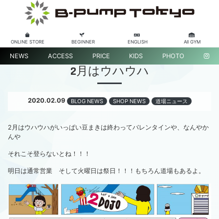
ONLINE STORE
BEGINNER
ENGLISH
All GYM
NEWS
ACCESS
PRICE
KIDS
PHOTO
2月はウハウハ
2020.02.09
BLOG NEWS
SHOP NEWS
道場ニュース
2月はウハウハがいっぱい豆まきは終わってバレンタインや、なんやか
んや
それこそ登らないとね！！！
明日は通常営業 そして火曜日は祭日！！！もちろん道場もあるよ。