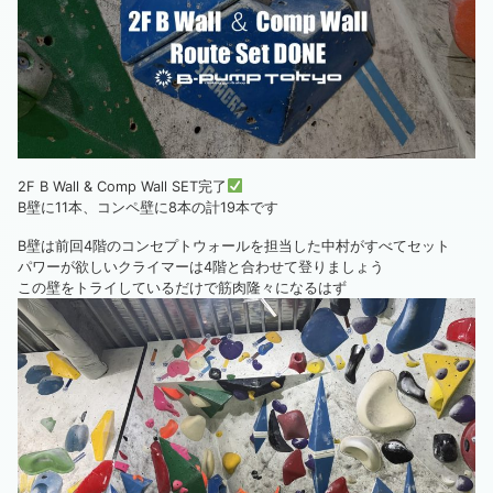
2F B Wall & Comp Wall SET完了
B壁に11本、コンペ壁に8本の計19本です
B壁は前回4階のコンセプトウォールを担当した中村がすべてセット
パワーが欲しいクライマーは4階と合わせて登りましょう
この壁をトライしているだけで筋肉隆々になるはず