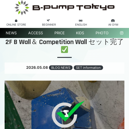
ONLINE STORE
BEGINNER
ENGLISH
All GYM
NEWS
ACCESS
PRICE
KIDS
PHOTO
2F B Wall＆ Competition Wall セット完了
2026.05.08
BLOG NEWS
SET information