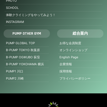
PHOTO
SCHOOL
体験クライミングをやってみよう！
INSTAGRAM
PUMP OTHER GYM
総合案内
PUMP GLOBAL TOP
お得な会員制度
B-PUMP TOKYO 秋葉原
オンラインショップ
B-PUMP OGIKUBO 荻窪
English Page
B-PUMP YOKOHAMA 横浜
企業情報
PUMP1 川口
採用情報
PUMP2 川崎
プライバシーポリシー