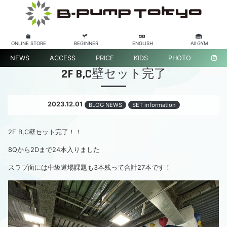
ONLINE STORE
BEGINNER
ENGLISH
All GYM
NEWS
ACCESS
PRICE
KIDS
PHOTO
2F B,C壁セット完了
2023.12.01
BLOG NEWS
SET information
2F B,C壁セット完了！！
8Qから2Dまで24本入りました
スラブ面には中級道場課題も3本残って合計27本です！