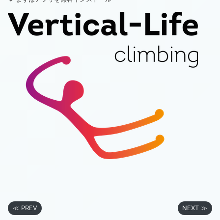
≪ PREV
NEXT ≫