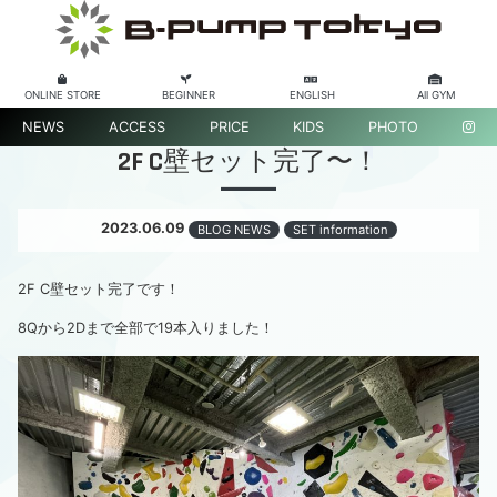
ONLINE STORE
BEGINNER
ENGLISH
All GYM
NEWS
ACCESS
PRICE
KIDS
PHOTO
2F C壁セット完了〜！
2023.06.09
BLOG NEWS
SET information
2F C壁セット完了です！
8Qから2Dまで全部で19本入りました！