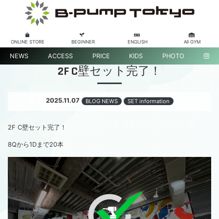
ONLINE STORE
BEGINNER
ENGLISH
All GYM
NEWS
ACCESS
PRICE
KIDS
PHOTO
2F C壁セット完了！
2025.11.07
BLOG NEWS
SET information
2F C壁セット完了！
8Qから1Dまで20本