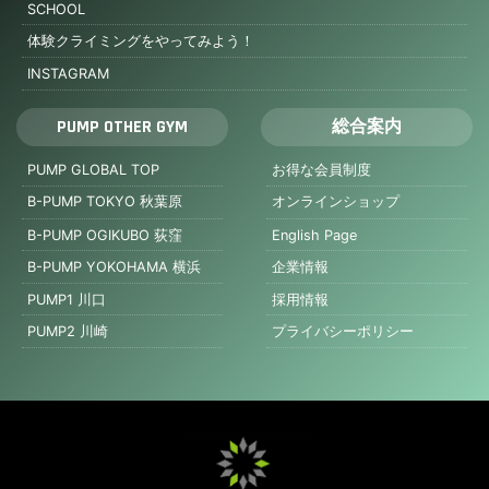
SCHOOL
体験クライミングをやってみよう！
INSTAGRAM
PUMP OTHER GYM
総合案内
PUMP GLOBAL TOP
お得な会員制度
B-PUMP TOKYO 秋葉原
オンラインショップ
B-PUMP OGIKUBO 荻窪
English Page
B-PUMP YOKOHAMA 横浜
企業情報
PUMP1 川口
採用情報
PUMP2 川崎
プライバシーポリシー