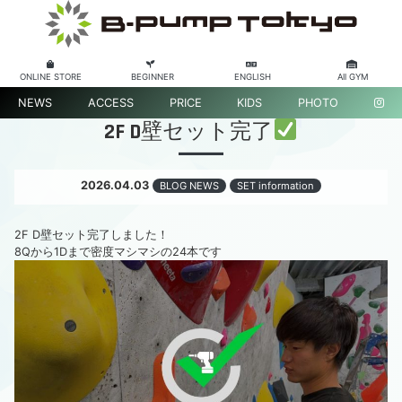
ONLINE STORE
BEGINNER
ENGLISH
All GYM
NEWS
ACCESS
PRICE
KIDS
PHOTO
2F D壁セット完了
2026.04.03
BLOG NEWS
SET information
2F D壁セット完了しました！
8Qから1Dまで密度マシマシの24本です