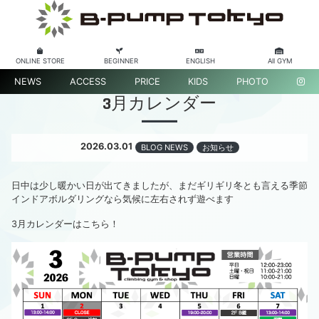
ONLINE STORE
BEGINNER
ENGLISH
All GYM
NEWS
ACCESS
PRICE
KIDS
PHOTO
3月カレンダー
2026.03.01
BLOG NEWS
お知らせ
日中は少し暖かい日が出てきましたが、まだギリギリ冬とも言える季節
インドアボルダリングなら気候に左右されず遊べます
3月カレンダーはこちら！