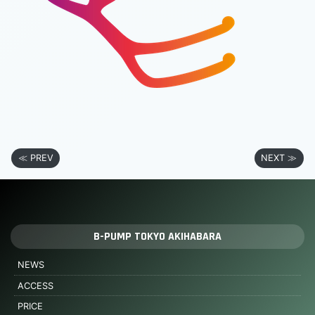
≪ PREV
NEXT ≫
B-PUMP TOKYO AKIHABARA
NEWS
ACCESS
PRICE