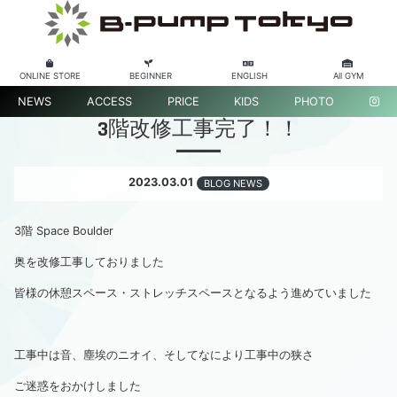
ONLINE STORE
BEGINNER
ENGLISH
All GYM
NEWS
ACCESS
PRICE
KIDS
PHOTO
3階改修工事完了！！
2023.03.01
BLOG NEWS
3階 Space Boulder
奥を改修工事しておりました
皆様の休憩スペース・ストレッチスペースとなるよう進めていました
工事中は音、塵埃のニオイ、そしてなにより工事中の狭さ
ご迷惑をおかけしました