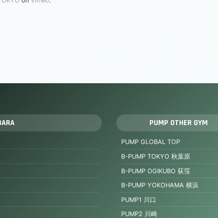
TOKYO
on
Vimeo
.
BARA
PUMP OTHER GYM
PUMP GLOBAL TOP
B-PUMP TOKYO 秋葉原
B-PUMP OGIKUBO 荻窪
B-PUMP YOKOHAMA 横浜
PUMP1 川口
PUMP2 川崎