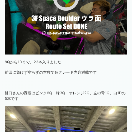
8Qから1Dまで、23本入りました
前回に負けず劣らずの本数で各グレード内容満載です
樋口さんの課題はピンク6Q、緑3Q、オレンジ2Q、左の青1Q、白1Dの
5本です