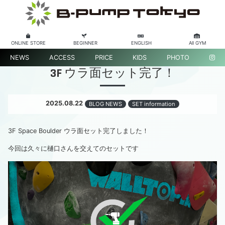
ONLINE STORE
BEGINNER
ENGLISH
All GYM
NEWS
ACCESS
PRICE
KIDS
PHOTO
3F ウラ面セット完了！
2025.08.22
BLOG NEWS
SET information
3F Space Boulder ウラ面セット完了しました！
今回は久々に樋口さんを交えてのセットです