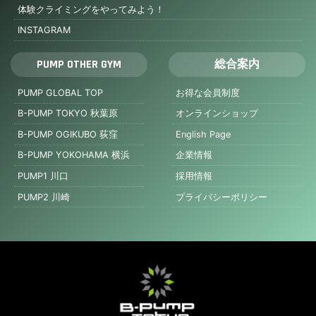
体験クライミングをやってみよう！
INSTAGRAM
PUMP OTHER GYM
総合案内
PUMP GLOBAL TOP
お得な会員制度
B-PUMP TOKYO 秋葉原
オンラインショップ
B-PUMP OGIKUBO 荻窪
English Page
B-PUMP YOKOHAMA 横浜
企業情報
PUMP1 川口
採用情報
PUMP2 川崎
プライバシーポリシー