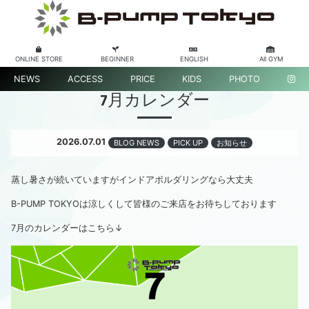
ONLINE STORE
BEGINNER
ENGLISH
All GYM
NEWS
ACCESS
PRICE
KIDS
PHOTO
7月カレンダー
2026.07.01
BLOG NEWS
PICK UP
お知らせ
蒸し暑さが続いていますがインドアボルダリングなら大丈夫
B-PUMP TOKYOは涼しくして皆様のご来店をお待ちしております
7月のカレンダーはこちら↓