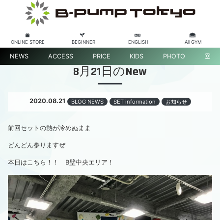
ONLINE STORE
BEGINNER
ENGLISH
All GYM
NEWS
ACCESS
PRICE
KIDS
PHOTO
8月21日のNew
2020.08.21
BLOG NEWS
SET information
お知らせ
前回セットの熱が冷めぬまま
どんどん参りますぜ
本日はこちら！！ B壁中央エリア！