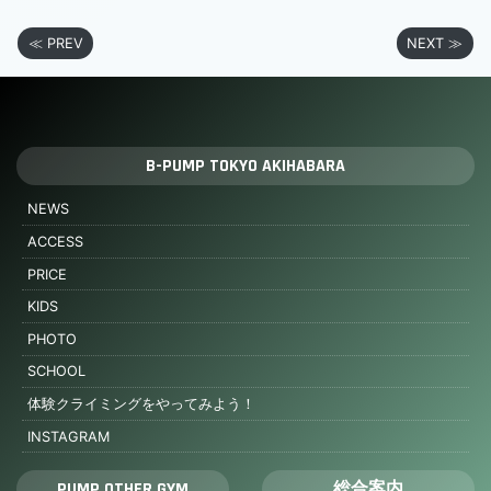
≪ PREV
NEXT ≫
B-PUMP TOKYO AKIHABARA
NEWS
ACCESS
PRICE
KIDS
PHOTO
SCHOOL
体験クライミングをやってみよう！
INSTAGRAM
PUMP OTHER GYM
総合案内