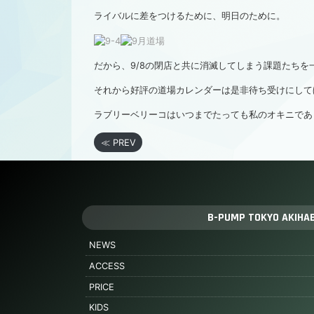
ライバルに差をつけるために、明日のために。
だから、9/8の閉店と共に消滅してしまう課題たちを
それから好評の道場カレンダーは是非待ち受けにして
ラブリーベリーコはいつまでたっても私のオキニであ
≪ PREV
B-PUMP TOKYO AKIHA
NEWS
ACCESS
PRICE
KIDS