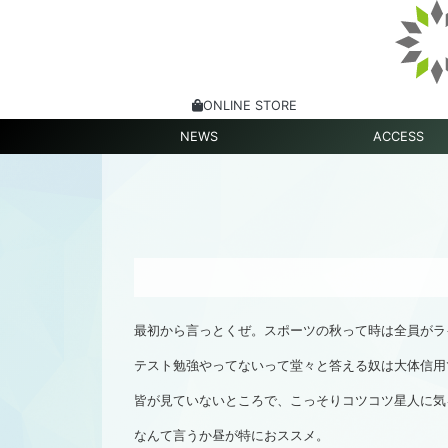
ONLINE STORE
NEWS
ACCESS
最初から言っとくぜ。スポーツの秋って時は全員がラ
テスト勉強やってないって堂々と答える奴は大体信用
皆が見ていないところで、こっそりコツコツ星人に気
なんて言うか昼が特におススメ。