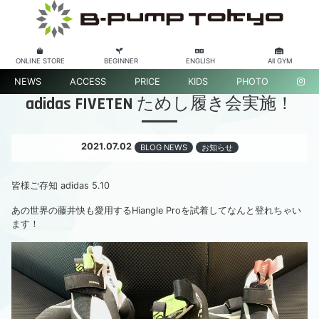
ONLINE STORE
BEGINNER
ENGLISH
All GYM
NEWS
ACCESS
PRICE
KIDS
PHOTO
adidas FIVETEN ためし履き会実施！
2021.07.02
BLOG NEWS
お知らせ
皆様ご存知 adidas 5.10
あの世界の藤井快も愛用するHiangle Proを試着してなんと登れちゃい
ます！