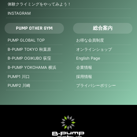
体験クライミングをやってみよう！
INSTAGRAM
PUMP OTHER GYM
総合案内
PUMP GLOBAL TOP
お得な会員制度
B-PUMP TOKYO 秋葉原
オンラインショップ
B-PUMP OGIKUBO 荻窪
English Page
B-PUMP YOKOHAMA 横浜
企業情報
PUMP1 川口
採用情報
PUMP2 川崎
プライバシーポリシー