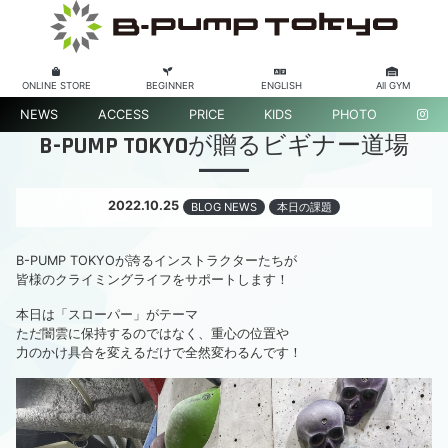
ONLINE STORE
BEGINNER
ENGLISH
All GYM
NEWS
ACCESS
PRICE
KIDS
PHOTO
B-PUMP TOKYOが贈るビギナー道場
2022.10.25
BLOG NEWS
本日の課題
B-PUMP TOKYOが誇るインストラクターたちが
皆様のクライミングライフをサポートします！
本日は「スローパー」がテーマ
ただ闇雲に保持するのではなく、重心の位置や
力のかけ具合を変えるだけで全然変わるんです！