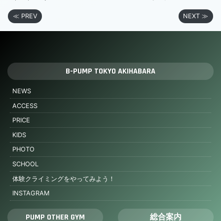
≪ PREV
NEXT ≫
B-PUMP TOKYO AKIHABARA
NEWS
ACCESS
PRICE
KIDS
PHOTO
SCHOOL
体験クライミングをやってみよう！
INSTAGRAM
PUMP OTHER GYM
総合案内