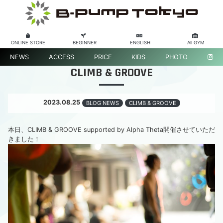
ONLINE STORE
BEGINNER
ENGLISH
All GYM
NEWS
ACCESS
PRICE
KIDS
PHOTO
CLIMB & GROOVE
2023.08.25
BLOG NEWS
CLIMB & GROOVE
本日、CLIMB & GROOVE supported by Alpha Theta開催させていただ
きました！