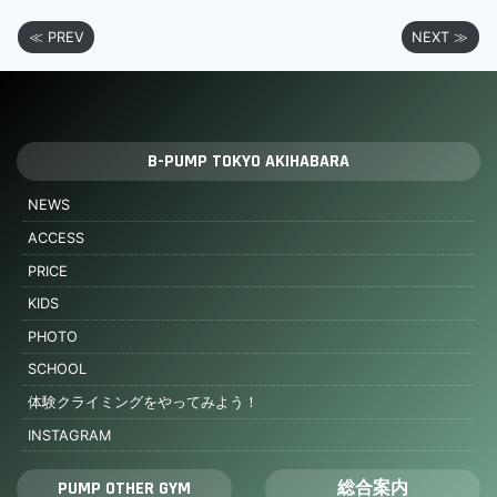
≪ PREV
NEXT ≫
B-PUMP TOKYO AKIHABARA
NEWS
ACCESS
PRICE
KIDS
PHOTO
SCHOOL
体験クライミングをやってみよう！
INSTAGRAM
PUMP OTHER GYM
総合案内