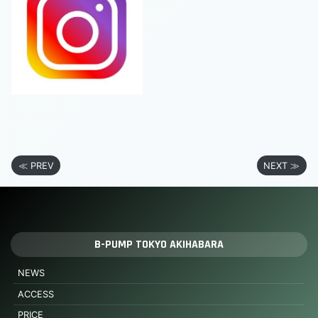
≪ PREV
NEXT ≫
B-PUMP TOKYO AKIHABARA
NEWS
ACCESS
PRICE